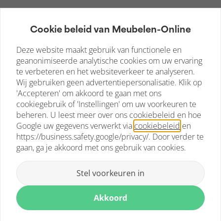
Cookie beleid van Meubelen-Online
Deze website maakt gebruik van functionele en
geanonimiseerde analytische cookies om uw ervaring
te verbeteren en het websiteverkeer te analyseren.
Wij gebruiken geen advertentiepersonalisatie. Klik op
'Accepteren' om akkoord te gaan met ons
cookiegebruik of 'Instellingen' om uw voorkeuren te
beheren. U leest meer over ons cookiebeleid en hoe
Google uw gegevens verwerkt via
cookiebeleid
en
Eetkamerstoel Mio Gebogen Hout En Stof Lichtgrijs. Deze
https://business.safety.google/privacy/
. Door verder te
trendy eetkamerstoel met ergonomisch ontwerp is een
gaan, ga je akkoord met ons gebruik van cookies.
decoratieve en zeer comfortabele toevoeging aan je
eetkamer of keuken.
€
139,50