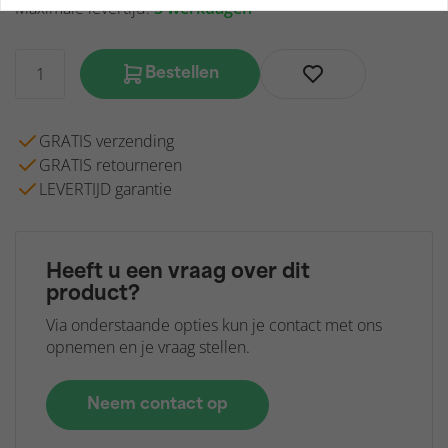
Maximale levertijd:
3 werkdagen
Bestellen
GRATIS verzending
GRATIS retourneren
LEVERTIJD garantie
Heeft u een vraag over dit
product?
Via onderstaande opties kun je contact met ons
opnemen en je vraag stellen.
Neem contact op